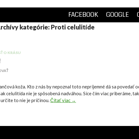
PRESKOČIŤ NA OBSAH
FACEBOOK
GOOGLE
rchívy kategórie: Proti celulitíde
Ť O KRÁSU
!
OVAŤ
ančová koža. Kto z nás by nepoznal toto nepríjemné dá sa povedať o
šak celulitída nie je spôsobená nadváhou. Síce čím viac priberáme, t
 určite to nie je príčinou.
Čítať viac
→