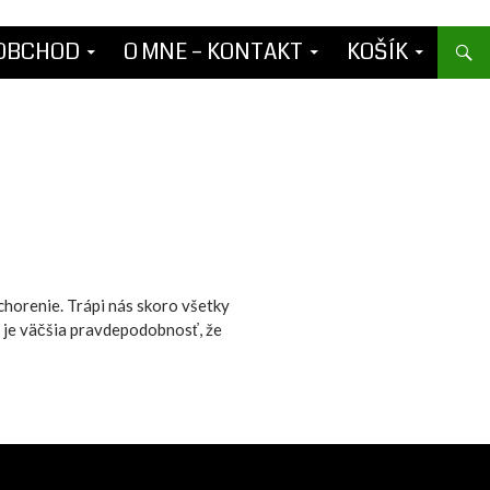
OBCHOD
O MNE – KONTAKT
KOŠÍK
chorenie. Trápi nás skoro všetky
ak je väčšia pravdepodobnosť, že