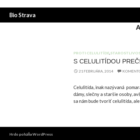
Hľadať
Bio Strava
A
PROTI CELULITÍDE
,
STAROSTLIVOS
S CELULITÍDOU PREČ
21 FEBRUÁRA, 2014
KOMENT
Celulitída, inak nazývaná pomar
dámy, slečny a staršie osoby, av
sa nám bude tvoriť celulitída, ale
Hrdo poháňa WordPress