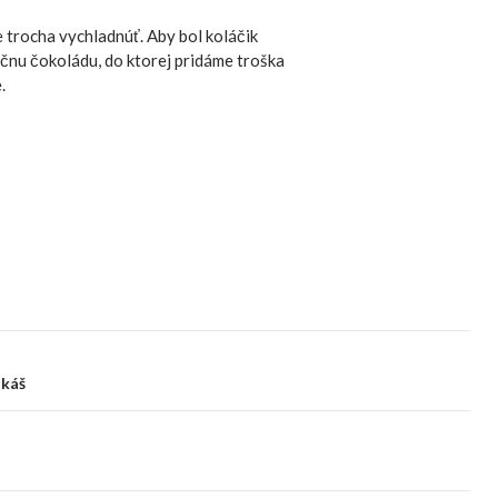
trocha vychladnúť. Aby bol koláčik
ečnu čokoládu, do ktorej pridáme troška
.
ikáš