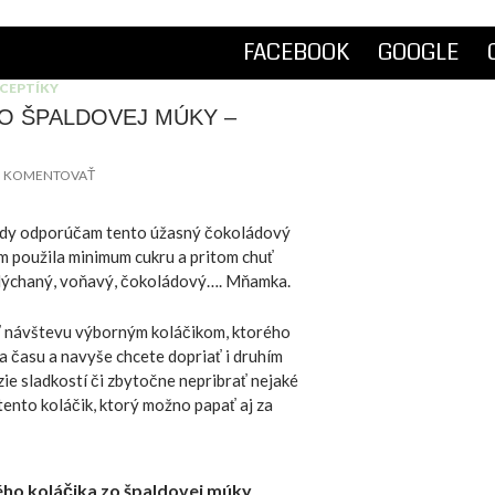
PRESKOČIŤ NA OBSAH
FACEBOOK
GOOGLE
CEPTÍKY
O ŠPALDOVEJ MÚKY –
KOMENTOVAŤ
ády odporúčam tento úžasný čokoládový
m použila minimum cukru a pritom chuť
adýchaný, voňavý, čokoládový…. Mňamka.
iť návštevu výborným koláčikom, ktorého
a času a navyše chcete dopriať i druhím
zie sladkostí či zbytočne nepribrať nejaké
 tento koláčik, ktorý možno papať aj za
ho koláčika zo špaldovej múky