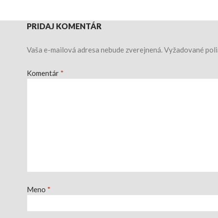
PRIDAJ KOMENTÁR
Vaša e-mailová adresa nebude zverejnená.
Vyžadované poli
Komentár
*
Meno
*