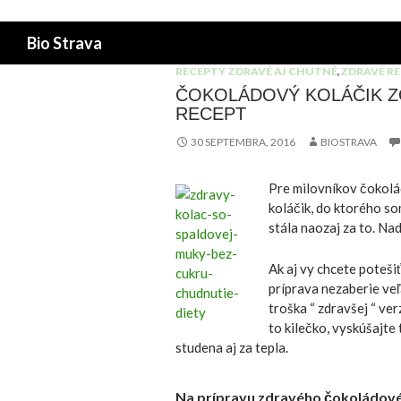
Hľadať
Bio Strava
RECEPTY ZDRAVÉ AJ CHUTNÉ
,
ZDRAVÉ RE
ČOKOLÁDOVÝ KOLÁČIK Z
RECEPT
30 SEPTEMBRA, 2016
BIOSTRAVA
Pre milovníkov čokol
koláčik, do ktorého so
stála naozaj za to. N
Ak aj vy chcete poteš
príprava nezaberie veľ
troška “ zdravšej “ ver
to kilečko, vyskúšajte
studena aj za tepla.
Na prípravu zdravého čokoládové