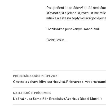
Po upečení čokoládový koláč necháme 
šťavnatejší a jemnejší, rozpustíme mli
mlieka a ešte na teplý koláčik polejeme
Dozdobíme posekanými mandľami.
Dobrú chuť….
Navigácia
PREDCHÁDZAJÚCI PRÍSPEVOK
príspevkov
Chutná a zdravá hliva ustricovitá. Pripravte si výborný papr
NASLEDUJÚCI PRÍSPEVOK
Liečivá huba Šampiňón Brazílsky (Agaricus Blazei Murrill)