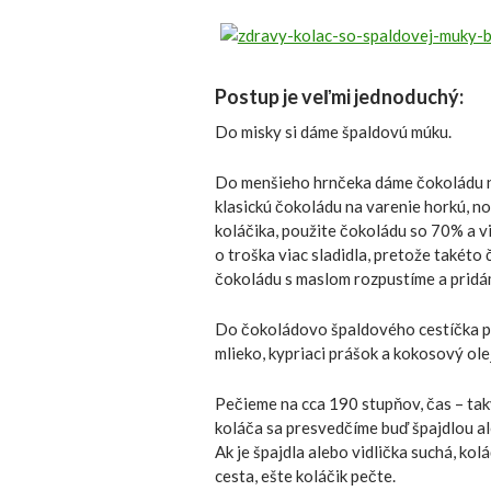
Postup je veľmi jednoduchý:
Do misky si dáme špaldovú múku.
Do menšieho hrnčeka dáme čokoládu na
klasickú čokoládu na varenie horkú, no
koláčika, použite čokoládu so 70% a v
o troška viac sladidla, pretože takéto
čokoládu s maslom rozpustíme a prid
Do čokoládovo špaldového cestíčka pri
mlieko, kypriaci prášok a kokosový ol
Pečieme na cca 190 stupňov, čas – tak
koláča sa presvedčíme buď špajdlou al
Ak je špajdla alebo vidlička suchá, kol
cesta, ešte koláčik pečte.