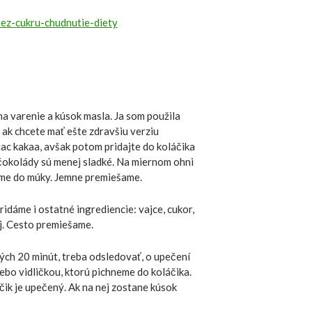
 varenie a kúsok masla. Ja som použila
 ak chcete mať ešte zdravšiu verziu
iac kakaa, avšak potom pridajte do koláčika
 čokolády sú menej sladké. Na miernom ohni
áme do múky. Jemne premiešame.
dáme i ostatné ingrediencie: vajce, cukor,
ej. Cesto premiešame.
ých 20 minút, treba odsledovať, o upečení
ebo vidličkou, ktorú pichneme do koláčika.
áčik je upečený. Ak na nej zostane kúsok