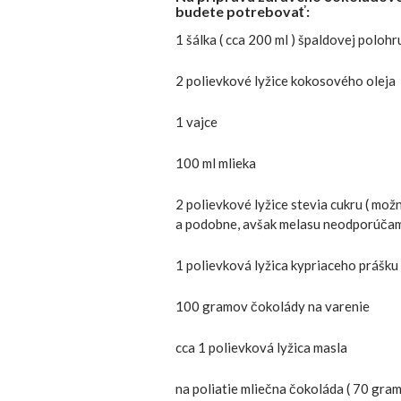
budete potrebovať:
1 šálka ( cca 200 ml ) špaldovej poloh
2 polievkové lyžice kokosového oleja
1 vajce
100 ml mlieka
2 polievkové lyžice stevia cukru ( mož
a podobne, avšak melasu neodporúčam,
1 polievková lyžica kypriaceho prášku
100 gramov čokolády na varenie
cca 1 polievková lyžica masla
na poliatie mliečna čokoláda ( 70 gra