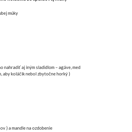
rubej múky
no nahradiť aj iným sladidlom – agáve, med
 aby koláčik nebol zbytočne horký )
mov ) a mandle na ozdobenie