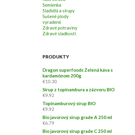
Semienka
Sladidlá a sirupy
Sušené plody
vyradené
Zdravé potraviny
Zdravé sladkosti
PRODUKTY
Dragon superfoods Zelená káva s
kardamónom 200g
€
10.30
Sirup z topinambura a zázvoru BIO
€
9.92
Topinamburový sirup BIO
€
9.92
Bio javorový sirup grade A 250 ml
€
6.79
Bio javorový sirup grade C 250 ml