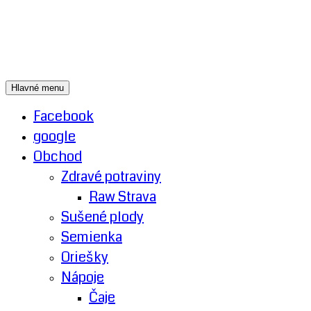
Preskočiť
Hlavné menu
na
obsah
Facebook
google
Obchod
Zdravé potraviny
Raw Strava
Sušené plody
Semienka
Oriešky
Nápoje
Čaje