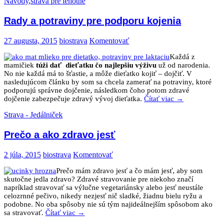
Návody
,
strava pre tehotné
Rady a potraviny pre podporu kojenia
27 augusta, 2015
biostrava
Komentovať
Každá z
mamičiek
túži dať dieťatku čo najlepšiu výživu
už od narodenia.
No nie každá má to šťastie, a môže dieťatko kojiť – dojčiť. V
nasledujúcom článku by som sa chcela zamerať na potraviny, ktoré
podporujú správne dojčenie, následkom čoho potom zdravé
dojčenie zabezpečuje zdravý vývoj dieťatka.
Čítať viac
→
Strava - Jedálniček
Prečo a ako zdravo jesť
2 júla, 2015
biostrava
Komentovať
Prečo mám zdravo jesť a čo mám jesť, aby som
skutočne jedla zdravo? Zdravé stravovanie pre niekoho značí
napríklad stravovať sa výlučne vegetariánsky alebo jesť neustále
celozrnné pečivo, nikedy nezjesť nič sladké, žiadnu bielu ryžu a
podobne. No oba spôsoby nie sú tým najideálnejším spôsobom ako
sa stravovať.
Čítať viac
→