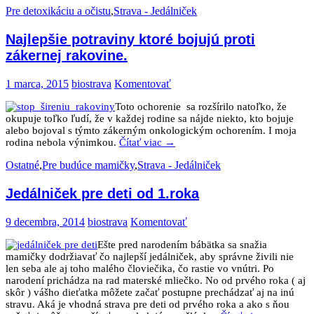
Pre detoxikáciu a očistu
,
Strava - Jedálniček
Najlepšie potraviny ktoré bojujú proti
zákernej rakovine.
1 marca, 2015
biostrava
Komentovať
Toto ochorenie sa rozšírilo natoľko, že
okupuje toľko ľudí, že v každej rodine sa nájde niekto, kto bojuje
alebo bojoval s týmto zákerným onkologickým ochorením. I moja
rodina nebola výnimkou.
Čítať viac
→
Ostatné
,
Pre budúce mamičky
,
Strava - Jedálniček
Jedálniček pre deti od 1.roka
9 decembra, 2014
biostrava
Komentovať
Ešte pred narodením bábätka sa snažia
mamičky dodržiavať čo najlepší jedálniček, aby správne živili nie
len seba ale aj toho malého človiečika, čo rastie vo vnútri. Po
narodení prichádza na rad materské mliečko. No od prvého roka ( aj
skôr ) vášho dieťatka môžete začať postupne prechádzať aj na inú
stravu. Aká je vhodná strava pre deti od prvého roka a ako s ňou