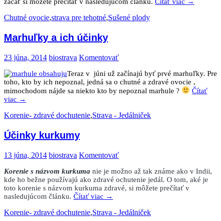
začať si môžete prečítať v nasledujúcom článku.
Čítať viac
→
Chutné ovocie
,
strava pre tehotné
,
Sušené plody
Marhuľky a ich účinky
23 júna, 2014
biostrava
Komentovať
Teraz v júni už začínajú byť prvé marhuľky. Pre
toho, kto by ich nepoznal, jedná sa o chutné a zdravé ovocie ,
mimochodom nájde sa niekto kto by nepoznal marhule ?
Čítať
viac
→
Korenie- zdravé dochutenie
,
Strava - Jedálniček
Účinky kurkumy
13 júna, 2014
biostrava
Komentovať
Korenie s názvom kurkuma
nie je možno až tak známe ako v Indii,
kde ho bežne používajú ako zdravé ochutenie jedál. O tom, aké je
toto korenie s názvom kurkuma zdravé, si môžete prečítať v
nasledujúcom článku.
Čítať viac
→
Korenie- zdravé dochutenie
,
Strava - Jedálniček