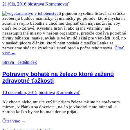
21 júla, 2016
biostrava
Komentovať
S pojmom kyselina listová sa zväčša
zaoberajú budúce mamičky, či mamičky po pôrode, ktoré myslia na
zdravie svojho bábätka a chcú mu dopriať čím najviac živín, aby
dieťa bolo zdravé. Kyselina listová, ako aj iné vitamíny, má
nezastupiteľné miesto v našom organizme, pretože dodáva potrebné
živiny bábätku, matke, avšak je veľmi dôležitá pre všetkích ľudí, no
v nasledujúcom článku, ktorý nám poslala čitateľka Lenka sa
zameriame skôr na kyselinu listovú pred a počas tehotenstva.
Čítať
viac
→
Strava - Jedálniček
Potraviny bohaté na železo ktoré zaženú
zdravotné ťažkosti
10 decembra, 2015
biostrava
Komentovať
Ak chcete alebo musíte zvýšiť príjem železa tak ste na správnom
mieste , v článku sa dozviete , na čo je vhodný tento minerál a
zhruba koľko by ste ho mali denne prijať.
Čítať viac
→